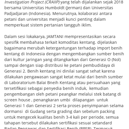
Investigation Project (CRAIIP)
yang telah dijalankan sejak 2018
bersama Universitas Humboldt (Jerman) dan Universitas
Padjadjaran (Indonesia).
Menurutnya, kolaborasi antara
petani dan universitas menjadi kunci penting dalam
memperkuat sistem pertanian tangguh iklim.
Dalam sesi lokakarya, JAMTANI mempresentasikan secara
spesifik membahasa terkait komoditas kentang. dijelaskan
bagaimana merubah ketergantungan terhadap import benih
kentang di Indonesia dengan mengembangkan sumber benih
dari kultur jaringan yang ditangkarkan dari Generasi O (Nol)
sampai dengan siap distribusi ke petani pembudidaya di
Generasi 2. Benih kentang ini dinilai sangat sehat karena
dilakukan pengawasan sangat ketat mulai dari benih sumber
di Laboratorium Balai Bneih Kentang atau persuahaan yang
tersetifikasi sebagai penyedia benih induk, kemudian
pengembangan oleh petani peangkar melalui stek batang di
screen house , penangkaran umbi dilapangan untuk
Generasi 1 dan Generasi 2 serta proses penyimpanan selama
dormansi di Gudang serta grading dan sebelum packing
untuk mengecek kualitas benih 3-4 kali per periode, semua
tahapan tersebut dilakukan sertifikasi sesuai setandard
Badan Pengawas dan Sertifikasi Benih (BPSB). Termasuk