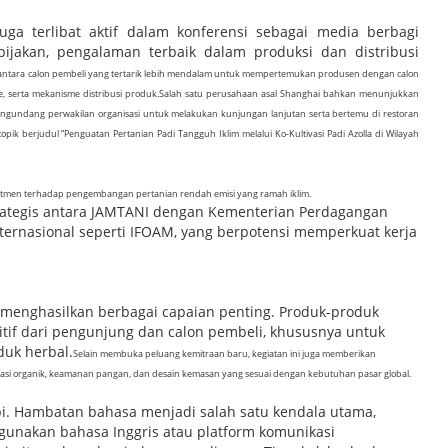
uga terlibat aktif dalam konferensi sebagai media berbagi
jakan, pengalaman terbaik dalam produksi dan distribusi
an antara calon pembeli yang tertarik lebih mendalam untuk mempertemukan produsen dengan calon
me, serta mekanisme distribusi produk.
Salah satu perusahaan asal Shanghai bahkan menunjukkan
mengundang perwakilan organisasi untuk melakukan kunjungan lanjutan serta bertemu di restoran
topik berjudul “Penguatan Pertanian Padi Tangguh Iklim melalui Ko-Kultivasi Padi Azolla di Wilayah
mitmen terhadap pengembangan pertanian rendah emisi yang ramah iklim.
rategis antara JAMTANI dengan Kementerian Perdagangan
nternasional seperti IFOAM, yang berpotensi memperkuat kerja
5 menghasilkan berbagai capaian penting. Produk-produk
tif dari pengunjung dan calon pembeli, khususnya untuk
duk herbal.
Selain membuka peluang kemitraan baru, kegiatan ini juga memberikan
kasi organik, keamanan pangan, dan desain kemasan yang sesuai dengan kebutuhan pasar global.
pi. Hambatan bahasa menjadi salah satu kendala utama,
unakan bahasa Inggris atau platform komunikasi