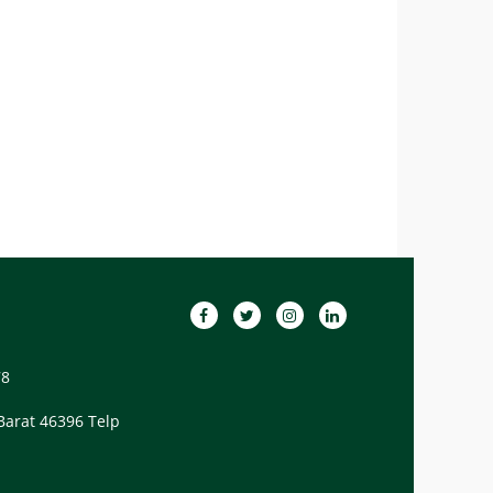
78
Barat 46396 Telp