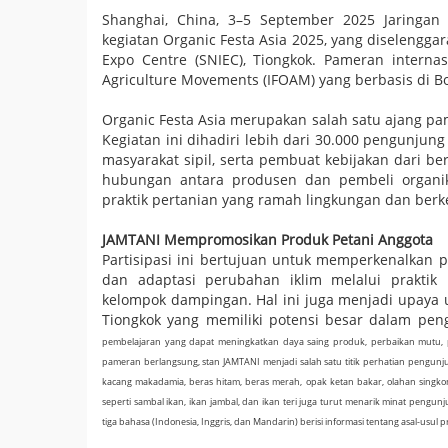
Shanghai, China, 3–5 September 2025 Jaringan 
kegiatan Organic Festa Asia 2025, yang diselengg
Expo Centre (SNIEC), Tiongkok. Pameran internasi
Agriculture Movements (IFOAM) yang berbasis di 
Organic Festa Asia merupakan salah satu ajang pa
Kegiatan ini dihadiri lebih dari 30.000 pengunjung
masyarakat sipil, serta pembuat kebijakan dari b
hubungan antara produsen dan pembeli organik
praktik pertanian yang ramah lingkungan dan berk
JAMTANI Mempromosikan Produk Petani Anggota
Partisipasi ini bertujuan untuk memperkenalkan 
dan adaptasi perubahan iklim melalui praktik p
kelompok dampingan. Hal ini juga menjadi upaya 
Tiongkok yang memiliki potensi besar dalam pe
pembelajaran yang dapat meningkatkan daya saing produk, perbaikan mutu, pen
pameran berlangsung, stan JAMTANI menjadi salah satu titik perhatian pengunj
kacang makadamia, beras hitam, beras merah, opak ketan bakar, olahan singkon
seperti sambal ikan, ikan jambal, dan ikan teri juga turut menarik minat pengun
tiga bahasa (Indonesia, Inggris, dan Mandarin) berisi informasi tentang asal-usul 