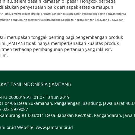
ain itu, selera desain kemasan di pasar Tiongkok berbeda
 dilakukan penyesuaian baik dari aspek estetika maupun
ANI untuk memperkuat strategi promosi dan pendekatan pasar. Penampilan booth dengan nuansa
 perhatian pengunjung, memperkuat citra Indonesia sebagai negara dengan kekayaan budaya dan
 2025 merupakan tonggak penting bagi pengembangan produk
n ini, JAMTANI tidak hanya memperkenalkan kualitas produk
omitmen terhadap pembangunan pertanian yang inklusif,
lim.
KAT TANI INDONESIA (JAMTANI)
HU-0000019.AH.01.07 Tahun 2019
u RT 04/06 Desa Sukamanah, Pangalengan, Bandung, Jawa Barat 403
x 022-5979087
: Kamurang RT 003/011 Desa Babakan Kec/Kab. Pangandaran, Jawa 
ni.or.id Website: www.jamtani.or.id