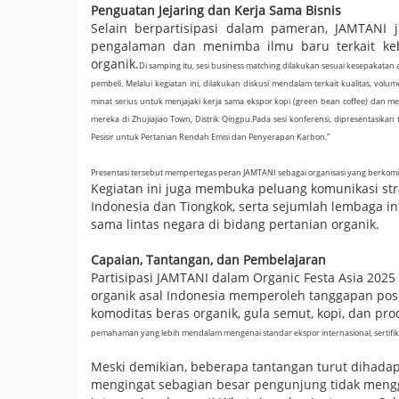
Penguatan Jejaring dan Kerja Sama Bisnis
Selain berpartisipasi dalam pameran, JAMTANI j
pengalaman dan menimba ilmu baru terkait kebi
organik.
Di samping itu, sesi business matching dilakukan sesuai kesepakat
pembeli. Melalui kegiatan ini, dilakukan diskusi mendalam terkait kualitas, volu
minat serius untuk menjajaki kerja sama ekspor kopi (green bean coffee) dan 
mereka di Zhujiajiao Town, Distrik Qingpu.
Pada sesi konferensi, dipresentasikan 
Pesisir untuk Pertanian Rendah Emisi dan Penyerapan Karbon.”
Presentasi tersebut mempertegas peran JAMTANI sebagai organisasi yang berko
Kegiatan ini juga membuka peluang komunikasi st
Indonesia dan Tiongkok, serta sejumlah lembaga i
sama lintas negara di bidang pertanian organik.
Capaian, Tantangan, dan Pembelajaran
Partisipasi JAMTANI dalam Organic Festa Asia 202
organik asal Indonesia memperoleh tanggapan posi
komoditas beras organik, gula semut, kopi, dan pro
pemahaman yang lebih mendalam mengenai standar ekspor internasional, sertifi
Meski demikian, beberapa tantangan turut dihada
mengingat sebagian besar pengunjung tidak mengg