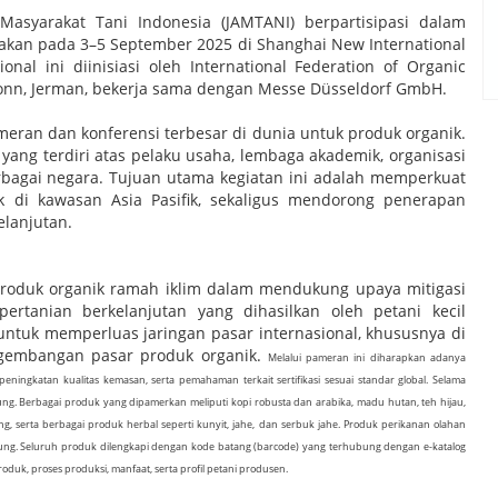
Masyarakat Tani Indonesia (JAMTANI) berpartisipasi dalam
arakan pada 3–5 September 2025 di Shanghai New International
onal ini diinisiasi oleh International Federation of Organic
Bonn, Jerman, bekerja sama dengan Messe Düsseldorf GmbH.
meran dan konferensi terbesar di dunia untuk produk organik.
 yang terdiri atas pelaku usaha, lembaga akademik, organisasi
erbagai negara. Tujuan utama kegiatan ini adalah memperkuat
 di kawasan Asia Pasifik, sekaligus mendorong penerapan
elanjutan.
produk organik ramah iklim dalam mendukung upaya mitigasi
ertanian berkelanjutan yang dihasilkan oleh petani kecil
untuk memperluas jaringan pasar internasional, khususnya di
ngembangan pasar produk organik.
Melalui pameran ini diharapkan adanya
ingkatan kualitas kemasan, serta pemahaman terkait sertifikasi sesuai standar global.
Selama
ung. Berbagai produk yang dipamerkan meliputi kopi robusta dan arabika, madu hutan, teh hijau,
g, serta berbagai produk herbal seperti kunyit, jahe, dan serbuk jahe. Produk perikanan olahan
jung.
Seluruh produk dilengkapi dengan kode batang (barcode) yang terhubung dengan e-katalog
produk, proses produksi, manfaat, serta profil petani produsen.