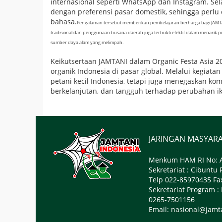
internasional seperti WhatsApp dan Instagram. Sel
dengan preferensi pasar domestik, sehingga perlu
bahasa.
Pengalaman tersebut memberikan pembelajaran berharga bagi JAMT
tradisional dan penggunaan busana daerah juga terbukti efektif dalam menarik
sumber daya alam yang melimpah.
Keikutsertaan JAMTANI dalam Organic Festa Asia
organik Indonesia di pasar global. Melalui kegiata
petani kecil Indonesia, tetapi juga menegaskan k
berkelanjutan, dan tangguh terhadap perubahan ik
JARINGAN MASYARA
Menkum HAM RI No: A
Sekretariat : Cibunt
Telp 022-85970435 Fa
Sekretariat Program 
0265-7501156
Email: nasional@jamta