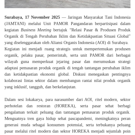
Surabaya, 17 November 2025
— Jaringan Masyarakat Tani Indonesia
(JAMTANI) melalui Unit PAMOR Pangandaran berpartisipasi dalam
kegiatan
Business Meeting
bertajuk
“Relasi Pasar & Produsen Produk
Organik di Tengah Perubahan Iklim dan Ketidakpastian Situasi Global”
yang diselenggarakan oleh Aliansi Organis Indonesia (AOI) di Surabaya.
Kegiatan ini menjadi ruang strategis untuk mempertemukan produsen
organik, pelaku pasar, pemerintah, serta unit PAMOR dari berbagai
wilayah guna memperkuat jejaring pasar dan merumuskan strategi
adaptasi pemasaran produk organik di tengah tantangan perubahan iklim
dan ketidakpastian ekonomi global. Diskusi menegaskan pentingnya
kolaborasi lintas sektor dalam membangun rantai nilai produk organik
yang inklusif, tangguh, dan berkelanjutan.
Dalam sesi lokakarya, para narasumber dari AOI, ritel modern, sektor
perhotelan dan restoran (HOREKA), serta pasar sehat berbagi
pengalaman terkait peluang dan tantangan pemasaran produk organik.
Menguatnya tren gaya hidup sehat pascapandemi, meningkatnya peran
generasi muda sebagai konsumen potensial, serta terbukanya peluang
pasar melalui ritel modern dan sektor HOREKA menjadi sejumlah poin