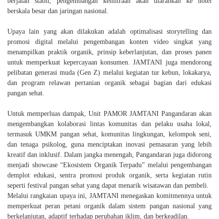
berjalan stabil, pengembangan kemitraan akan diarahkan ke hotel
berskala besar dan jaringan nasional.
Upaya lain yang akan dilakukan adalah
optimalisasi storytelling dan
promosi digital
melalui pengembangan konten video singkat yang
menampilkan praktik organik, prinsip keberlanjutan, dan proses panen
untuk memperkuat kepercayaan konsumen. JAMTANI juga mendorong
pelibatan generasi muda (Gen Z)
melalui kegiatan tur kebun, lokakarya,
dan program relawan pertanian organik sebagai bagian dari edukasi
pangan sehat.
Untuk memperluas dampak, Unit PAMOR JAMTANI Pangandaran akan
mengembangkan
kolaborasi lintas komunitas dan pelaku usaha lokal
,
termasuk UMKM pangan sehat, komunitas lingkungan, kelompok seni,
dan tenaga psikolog, guna menciptakan inovasi pemasaran yang lebih
kreatif dan inklusif. Dalam jangka menengah, Pangandaran juga didorong
menjadi
showcase “Ekosistem Organik Terpadu”
melalui pengembangan
demplot edukasi, sentra promosi produk organik, serta kegiatan rutin
seperti festival pangan sehat yang dapat menarik wisatawan dan pembeli.
Melalui rangkaian upaya ini, JAMTANI menegaskan komitmennya untuk
memperkuat peran petani organik dalam sistem pangan nasional yang
berkelanjutan, adaptif terhadap perubahan iklim, dan berkeadilan.